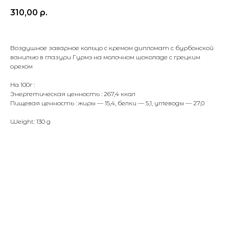
310,00
р.
Воздушное заварное кольцо с кремом дипломат с бурбонской
ванилью в глазури Гурмэ на молочном шоколаде с грецким
орехом
На 100г :
Энергетическая ценность : 267,4 ккал
Пищевая ценность : жиры — 15,4, белки — 5,1, углеводы — 27,0
Weight: 130 g