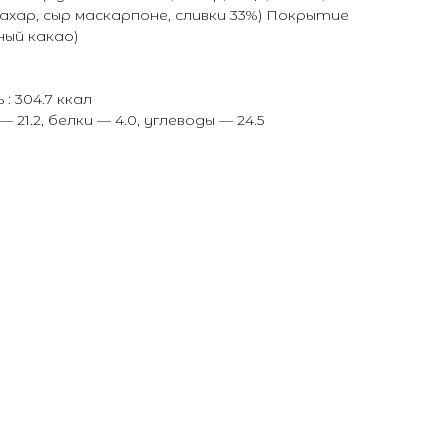
сахар, сыр маскарпоне, сливки 33%) Покрытие
ный какао)
: 304.7 ккал
21.2, белки — 4.0, углеводы — 24.5