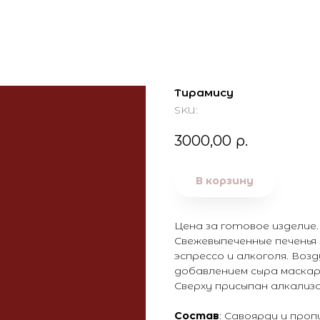
Тирамису
SKU:
3000,00
р.
В корзину
Цена за готовое изделие.
Свежевыпеченные печенья
эспрессо и алкоголя. Воз
добавлением сыра маскар
Сверху присыпан алкализ
Состав
: Савоярди и проп