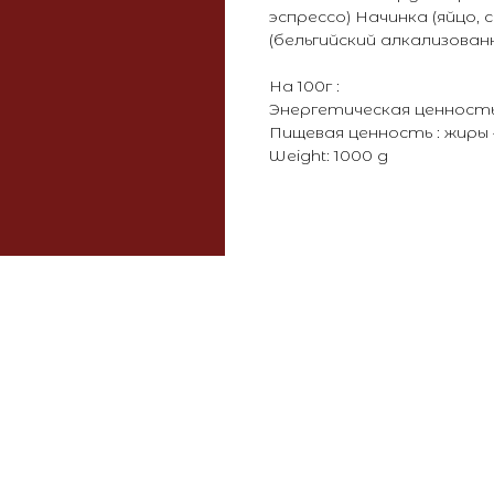
эспрессо) Начинка (яйцо, 
(бельгийский алкализован
На 100г :
Энергетическая ценность 
Пищевая ценность : жиры — 
Weight: 1000 g