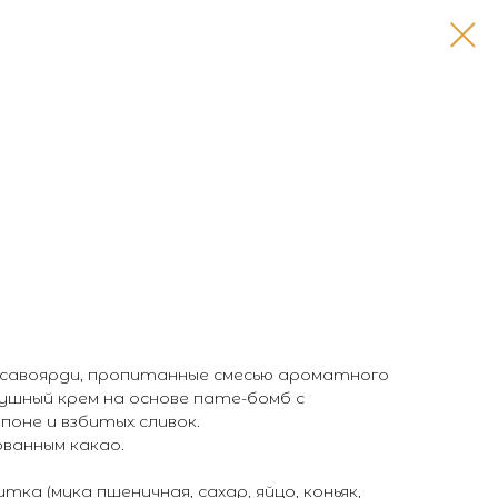
 савоярди, пропитанные смесью ароматного
душный крем на основе пате-бомб с
поне и взбитых сливок.
ованным какао.
итка (мука пшеничная, сахар, яйцо, коньяк,