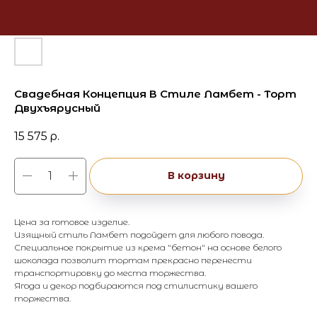
Свадебная Концепция В Стиле Ламбет - Торт
Двухъярусный
15 575
р.
В корзину
Цена за готовое изделие.
Изящный стиль Ламбет подойдет для любого повода.
Специальное покрытие из крема "бетон" на основе белого
шоколада позволит тортам прекрасно перенести
транспортировку до места торжества.
Ягода и декор подбираются под стилистику вашего
торжества.