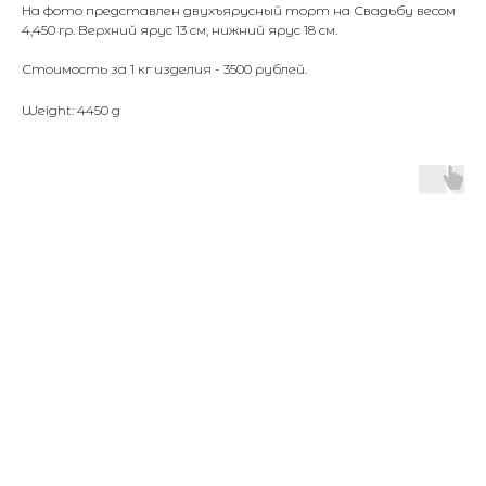
На фото представлен двухъярусный торт на Свадьбу весом
4,450 гр. Верхний ярус 13 см, нижний ярус 18 см.
Стоимость за 1 кг изделия - 3500 рублей.
Weight: 4450 g