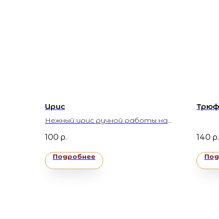
Ирис
Трюф
Нежный ирис ручной работы на
сливках с розовой гималайской
100
р.
140
р.
солью
Подробнее
Под