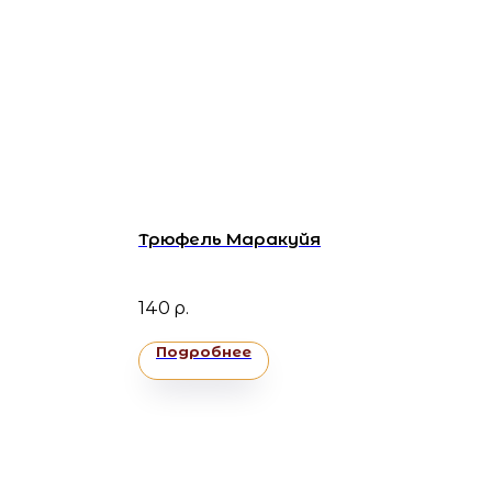
Трюфель Маракуйя
140
р.
Подробнее