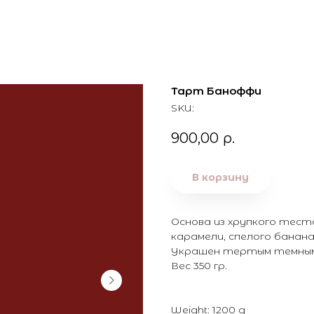
Тарт Баноффи
SKU:
900,00
р.
В корзину
Основа из хрупкого теста
карамели, спелого банана
Украшен тертым темным
Вес 350 гр.
Weight: 1200 g