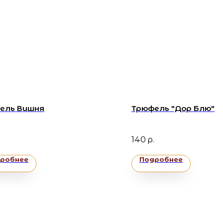
ель Вишня
Трюфель "Дор Блю"
140
р.
робнее
Подробнее